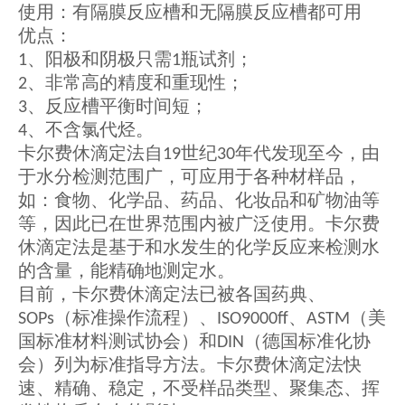
使用：有隔膜反应槽和无隔膜反应槽都可用
优点：
、阳极和阴极只需
瓶试剂；
1
1
、非常高的精度和重现性；
2
、反应槽平衡时间短；
3
、不含氯代烃。
4
卡尔费休滴定法自
世纪
年代发现至今，由
19
30
于水分检测范围广，可应用于各种材样品，
如：食物、化学品、药品、化妆品和矿物油等
等，因此已在世界范围内被广泛使用。卡尔费
休滴定法是基于和水发生的化学反应来检测水
的含量，能精确地测定水。
目前，卡尔费休滴定法已被各国药典、
（标准操作流程）、
、
（美
SOPs
ISO9000ff
ASTM
国标准材料测试协会）和
（德国标准化协
DIN
会）列为标准指导方法。卡尔费休滴定法快
速、精确、稳定，不受样品类型、聚集态、挥