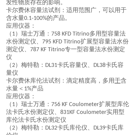
发性物质存在的影响。
卡尔费休容量法试剂：适用范围广，可以用于
含水量
的产品。
0.1-100%
应用仪器：
（
）瑞士万通：
多用型容量法
1
758 KFD Titrino
水份测定仪、
扩展型容量法水份
795 KFD Titrino
测定仪、
专一型容量法水份测定
787 KF Titrino
仪
（
）梅特勒：
卡氏容量仪、
卡氏容
2
DL31
DL38
量仪
卡尔费休库伦法试剂：滴定精度高，多用
于
含
水量＜
产品
1%
应用仪器：
（
）瑞士万通：
扩展型库伦
1
756 KF Coulometer
法卡氏水份测定仪、
实用型
831KF Coulometer
库伦法卡氏水份测定仪
（
）梅特勒：
卡氏库伦仪、
卡氏库
2
DL32
DL39