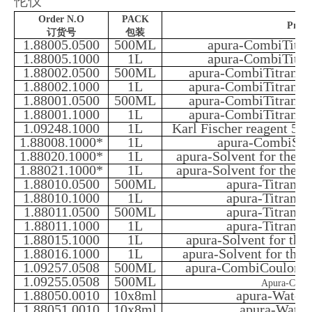
伦仪
Order N.O
PACK
Prod
订货号
包装
1.88005.0500
500ML
apura-CombiTitra
1.88005.1000
1L
apura-CombiTitra
1.88002.0500
500ML
apura-CombiTitrant 2
1.88002.1000
1L
apura-CombiTitrant 2
1.88001.0500
500ML
apura-CombiTitrant 2
1.88001.1000
1L
apura-CombiTitrant 2
1.09248.1000
1L
Karl Fischer reagent 5 
1.88008.1000*
1L
apura-CombiSolv
1.88020.1000*
1L
apura-Solvent for the o
1.88021.1000*
1L
apura-Solvent for the o
1.88010.0500
500ML
apura-Titrant 
1.88010.1000
1L
apura-Titrant 
1.88011.0500
500ML
apura-Titrant 
1.88011.1000
1L
apura-Titrant 
1.88015.1000
1L
apura-Solvent for the
1.88016.1000
1L
apura-Solvent for the 
1.09257.0508
500ML
apura-CombiCoulomat f
1.09255.0508
500ML
Apura-Comb
1.88050.0010
10x8ml
apura-Water 
1.88051.0010
10x8ml
apura-Water