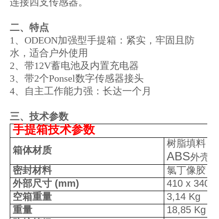
连接四支传感器。
二、特点
1、ODEON加强型手提箱：紧实，牢固且防
水，适合户外使用
2、带12V蓄电池及内置充电器
3、带2个Ponsel数字传感器接头
4、自主工作能力强：长达一个月
三、技术参数
手提箱技术参数
树脂填料
箱体材质
ABS
外壳
密封材料
氯丁像胶
外部尺寸
(mm)
410 x 340 x
空箱重量
3,14 Kg
重量
18,85 Kg
，