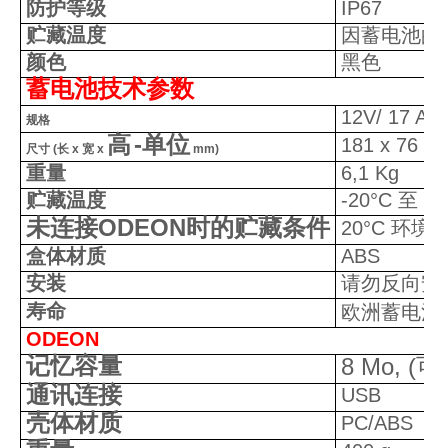
防护等级
IP67
贮藏温度
因蓄电池的
颜色
黑色
蓄电池技术参数
12V/ 17 Ah
规格
-
高
单位
181 x 76 x 
尺寸
(
长
x
宽
x
mm)
重量
6,1 Kg
贮藏温度
-20°C
至
60
ODEON
未连接
时的贮藏条件
20°C
环境
盒体材质
ABS
安装
请勿反向安
寿命
欧洲蓄电池
ODEON
记忆容量
8 Mo, (
可
通讯连接
USB
壳体材质
PC/ABS