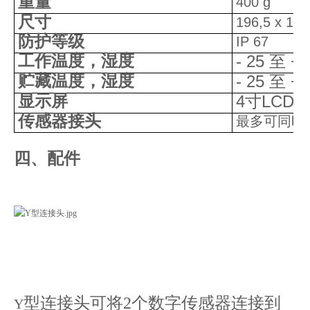
重量
400 g
尺寸
196,5 x 12
防护等级
IP 67
工作温度，湿度
- 25
+ 
至
贮藏温度，湿度
- 25
+ 
至
显示屏
4
LCD
寸
传感器接头
最多可同时
四、配件
型连接头可将2个数字传感器连接到
Y