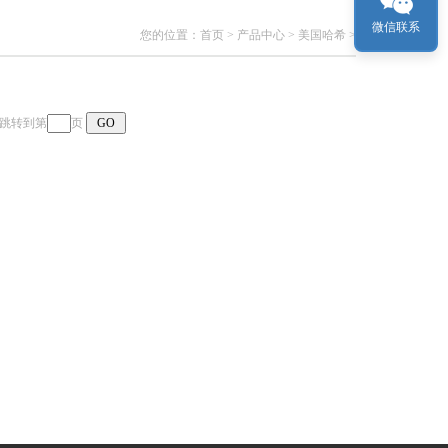
微信联系
您的位置：
首页
>
产品中心
>
美国哈希
>
页 跳转到第
页