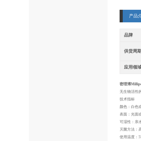
产品
品牌
供货周
应用领
密理博Millip
无生物活性的
技术指标
颜色：白色
表面：光面
可湿性：亲
灭菌方法：高温
使用温度：5