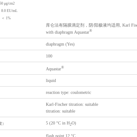
 μg/cm2
0 EU/mL
＜ 1%
库仑法有隔膜滴定剂，阴/阳极液均适用, Karl Fischer reagentf
®
with diaphragm Aquastar
diaphragm (Yes)
100
®
Aquastar
liquid
reaction type: coulometric
Karl-Fischer titration: suitable
titration: suitable
5 (20 °C in H
O)
度）
2
flash point 12 °C