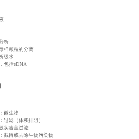
液
分析
毒样颗粒的分离
析级水
，包括eDNA
明
：微生物
：过滤（体积排阻）
般实验室过滤
：截留或去除生物污染物