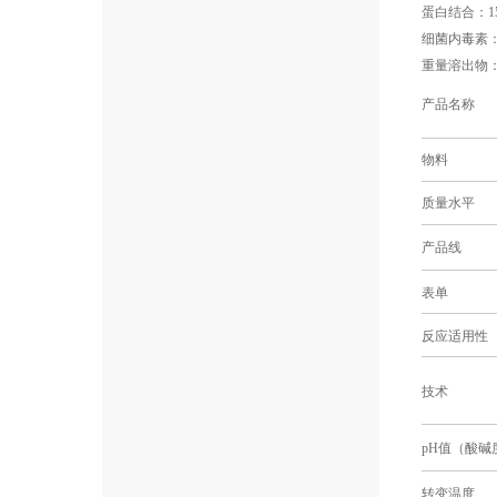
蛋白结合：150
细菌内毒素：8.
重量溶出物：
产品名称
物料
质量水平
产品线
表单
反应适用性
技术
pH值（酸碱
转变温度