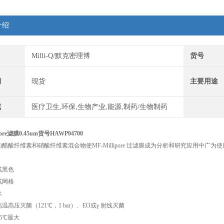
介绍
Milli-Q/默克密理博
货号
期
现货
主要用途
域
医疗卫生,环保,生物产业,能源,制药/生物制药
ore滤膜0.45um货号HAWP04700
醋酸纤维素和硝酸纤维素混合物使MF-Millipore 过滤膜成为分析和研究应用中广为
或黑色
或网格
水
高压灭菌（121℃，1 bar）、EO或γ 射线灭菌
5℃最大