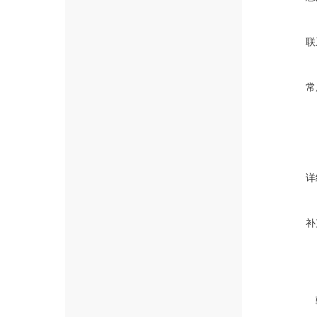
联
常
详
补