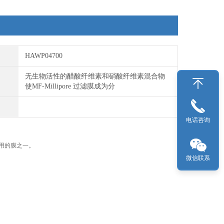
可湿性：亲水
灭菌方法：高温高压灭菌（121℃，1 bar）、EO或γ 射线
灭菌
HAWP04700
无生物活性的醋酸纤维素和硝酸纤维素混合物
使MF-Millipore 过滤膜成为分
电话咨询
使用的膜之一。
微信联系