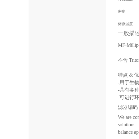
密度
储存温度
一般描
MF-M
不含 Tr
特点 & 
-用于生
-具有各
-可进行
滤器编码
We are com
solutions.
balance ap