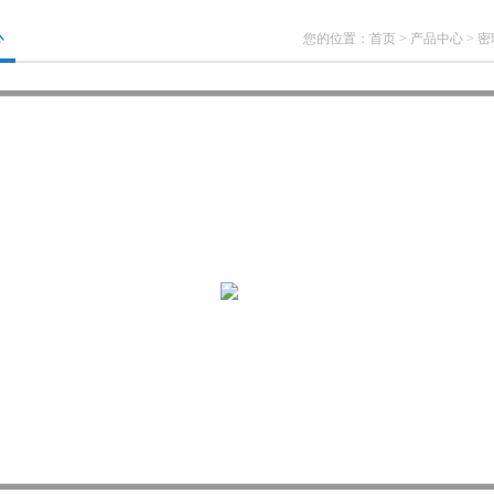
心
您的位置：
首页
>
产品中心
>
密理